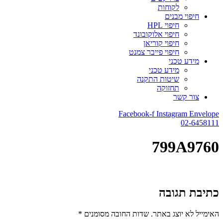
לקוחות
חיפוי מבנים
חיפוי HPL
חיפוי אלוקובונד
חיפוי קוריאן
חיפוי פייבר צמנט
מידע טכני
מידע טכני
שיטות התקנה
תחזוקה
צור קשר
Facebook-f
Instagram
Envelope
02-6458111
799A9760
כתיבת תגובה
האימייל לא יוצג באתר.
שדות החובה מסומנים
*