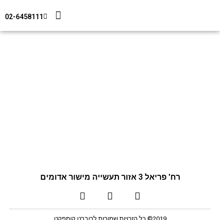
02-6458111
מידע טכני
צור קשר
חיפוי מבנים
איכות מעל הכל
רח' פריאל 3 אזור תעשייה מישור אדומים
2019© כל הזכויות שמורות לרוברט קומפקט