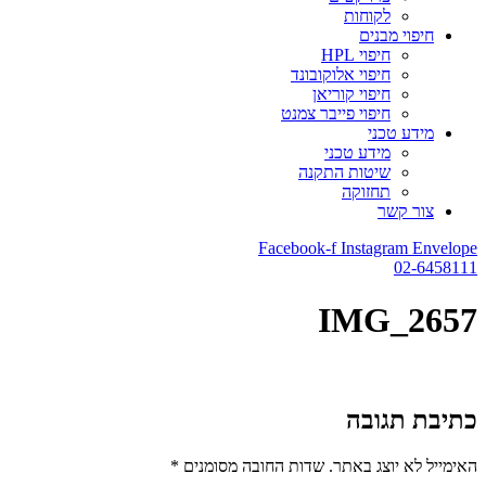
לקוחות
חיפוי מבנים
חיפוי HPL
חיפוי אלוקובונד
חיפוי קוריאן
חיפוי פייבר צמנט
מידע טכני
מידע טכני
שיטות התקנה
תחזוקה
צור קשר
Facebook-f
Instagram
Envelope
02-6458111
IMG_2657
כתיבת תגובה
האימייל לא יוצג באתר.
שדות החובה מסומנים
*