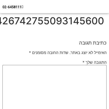
02-6458111
מידע טכני
צור קשר
חיפוי מבנים
142674275509314560
בת תגובה
ייל לא יוצג באתר.
שדות החובה מסומנים
*
ובה שלך
*