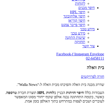
לקוחות
חיפוי מבנים
חיפוי HPL
חיפוי אלוקובונד
חיפוי קוריאן
חיפוי פייבר צמנט
מידע טכני
מידע טכני
שיטות התקנה
תחזוקה
צור קשר
Facebook-f
Instagram
Envelope
02-6458111
בית וואלה
חזרה לפרויקטים
שדרוג מבנה בית וואלה והפיכתו מבית וואלה ל-“Walla News”.
העבודות כללו
חיפוי חזיתות
הבניין ב
לוחות
HPL
תוצרת חברת
טרספה
.
כאשר, בקומה התחתונה נבנה אולפן שקוף ייחודי מסוגו המאפשר
לעוברים ושבים לצפות במתרחש בתוך האולפן בזמן אמת.