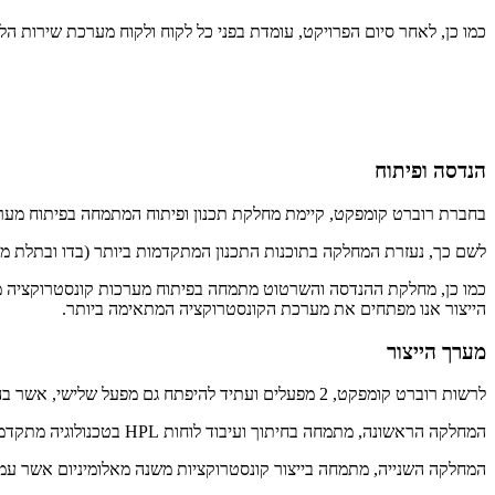
כמו כן, לאחר סיום הפרויקט, עומדת בפני כל לקוח ולקוח מערכת שירות ה
הנדסה ופיתוח
בחברת רוברט קומפקט, קיימת מחלקת תכנון ופיתוח המתמחה בפיתוח מערכ
לשם כך, נעזרת המחלקה בתוכנות התכנון המתקדמות ביותר (בדו ובתלת מימ
כמו כן, מחלקת ההנדסה והשרטוט מתמחה בפיתוח מערכות קונסטרוקציה מת
הייצור אנו מפתחים את מערכת הקונסטרוקציה המתאימה ביותר.
מערך הייצור
לרשות רוברט קומפקט, 2 מפעלים ועתיד להיפתח גם מפעל שלישי, אשר בהם קיים מערך ייצור מקצועי המתחלק ל-2 מחלקות עיקריות.
המחלקה הראשונה, מתמחה בחיתוך ועיבוד לוחות HPL בטכנולוגיה מתקדמת על ידי מכונות CNC, מסורים ומכונות לעיבוד לוחות ה-HPL.
המחלקה השנייה, מתמחה בייצור קונסטרוקציות משנה מאלומיניום אשר עמיד