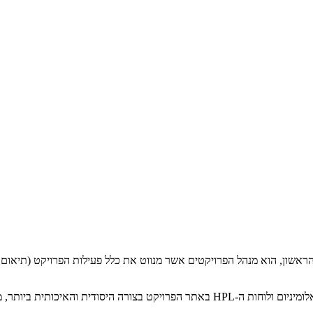
שון, הוא מנהל הפרויקטים אשר מנווט את כלל פעילות הפרויקט (תיאום לוגי
בנוסף, יש את צוותי ההתקנה אשר פועלים בשטח ומרכיבים את מערכת האלומיניום ולוחות ה-L